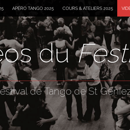
25
APÉRO TANGO 2025
COURS & ATELIERS 2025
VID
éos du
Fest
estival de Tango de St Geniez