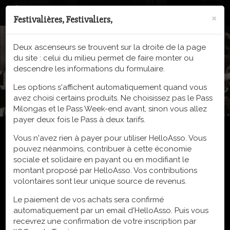
Togg
×
Festivalières, Festivaliers,
navig
Paiement
Deux ascenseurs se trouvent sur la droite de la page
du site : celui du milieu permet de faire monter ou
descendre les informations du formulaire.
21e Festival Tango St Geniez d'Olt
·
du 20 au 25 Mai 2026
Les options s'affichent automatiquement quand vous
avez choisi certains produits. Ne choisissez pas le Pass
Milongas et le Pass Week-end avant, sinon vous allez
payer deux fois le Pass à deux tarifs.
Vous n'avez rien à payer pour utiliser HelloAsso. Vous
pouvez néanmoins, contribuer à cette économie
sociale et solidaire en payant ou en modifiant le
montant proposé par HelloAsso. Vos contributions
volontaires sont leur unique source de revenus.
Le paiement de vos achats sera confirmé
automatiquement par un email d'HelloAsso. Puis vous
recevrez une confirmation de votre inscription par