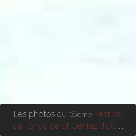
Les photos du 16
Festival
ème
de Tango de St Geniez d'Olt
...